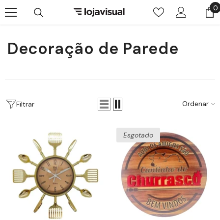
Pular para o conteúdo
0
0
i
Decoração de Parede
Ordenar
Filtrar
Esgotado