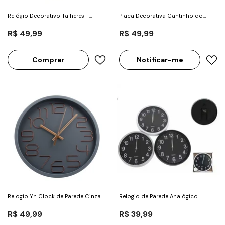
Relógio Decorativo Talheres -
Placa Decorativa Cantinho do
Imporiente
Churrasco - Grife de boteco
R$ 49,99
R$ 49,99
Comprar
Notificar-me
Relogio Yn Clock de Parede Cinza
Relogio de Parede Analógico
25cm - Imporiente
Redondo com Borda Branca e
R$ 49,99
Fundo Preto - Cascavel
R$ 39,99