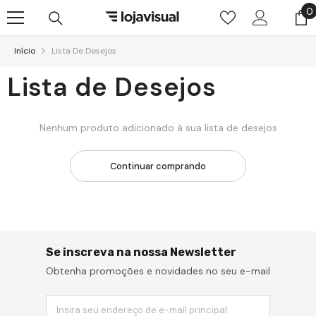
Pular para o conteúdo
0
0
i
Início
Lista De Desejos
Lista de Desejos
Nenhum produto adicionado à sua lista de desejos
Continuar comprando
Se inscreva na nossa Newsletter
Obtenha promoções e novidades no seu e-mail
Insira seu endereço de e-mail principal