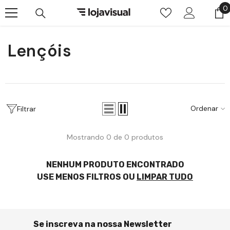
Pular para o conteúdo
0
0
i
Lençóis
Ordenar
Filtrar
Mostrando 0 de 0 produtos
NENHUM PRODUTO ENCONTRADO
USE MENOS FILTROS OU
LIMPAR TUDO
Se inscreva na nossa Newsletter