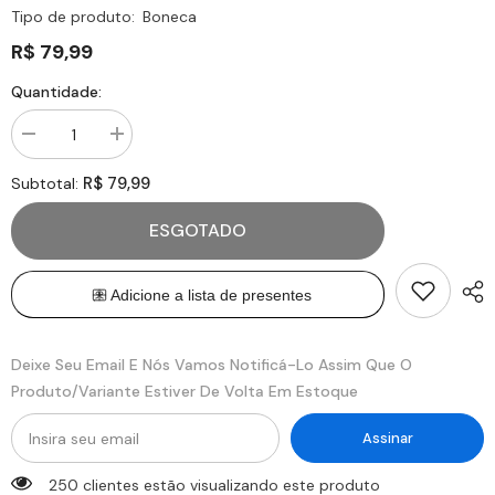
Tipo de produto:
Boneca
R$ 79,99
Quantidade:
Diminuir
Aumentar
quantidade
quantidade
para
para
R$ 79,99
Subtotal:
Boneca
Boneca
Masha
Masha
Nanina
Nanina
ESGOTADO
-
-
Cotiplas
Cotiplas
Deixe Seu Email E Nós Vamos Notificá-Lo Assim Que O
Produto/variante Estiver De Volta Em Estoque
Assinar
250 clientes estão visualizando este produto