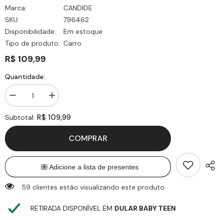
Marca:
CANDIDE
SKU:
796462
Disponibilidade:
Em estoque
Tipo de produto:
Carro
R$ 109,99
Quantidade:
Diminuir
Aumentar
quantidade
quantidade
para
para
R$ 109,99
Subtotal:
Carrinho
Carrinho
Roda
Roda
Livre
Livre
COMPRAR
Homem-
Homem-
Aranha
Aranha
-
-
Hero
Hero
Racer
Racer
59 clientes estão visualizando este produto
RETIRADA DISPONÍVEL EM
DULAR BABY TEEN