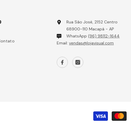
O
Rua São José, 2152 Centro
68900-110 Macapá - AP
WhatsApp
(96) 98112-1644
Contato
Email:
vendas@lojavisual.com
F
d
p