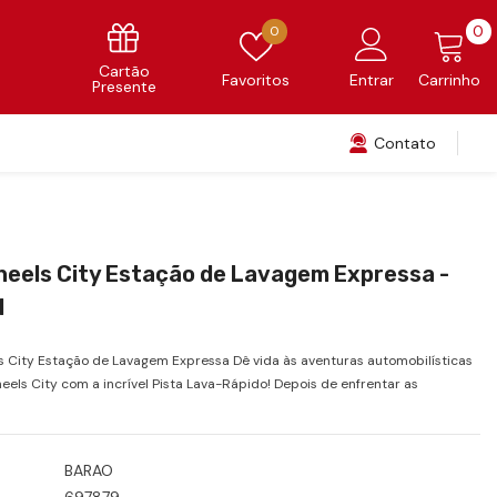
0
Favoritos
0
0
i
Cartão
Favoritos
Entrar
Carrinho
Presente
Contato
heels City Estação de Lavagem Expressa -
l
 City Estação de Lavagem Expressa Dê vida às aventuras automobilísticas
els City com a incrível Pista Lava-Rápido! Depois de enfrentar as
BARAO