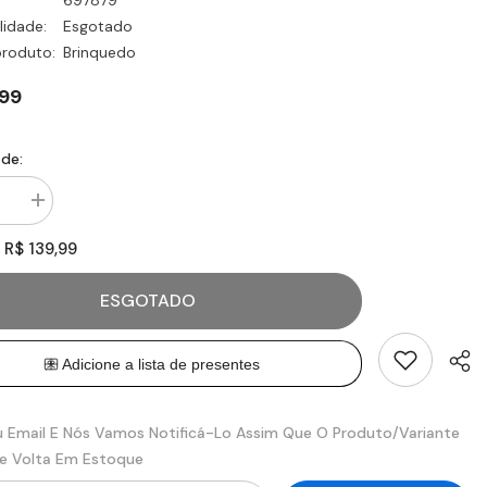
697879
lidade:
Esgotado
produto:
Brinquedo
,99
de:
Aumentar
ade
quantidade
para
R$ 139,99
:
Hot
Wheels
City
ESGOTADO
o
Estação
de
m
Lavagem
sa
Expressa
-
Mattel
u Email E Nós Vamos Notificá-Lo Assim Que O Produto/variante
De Volta Em Estoque