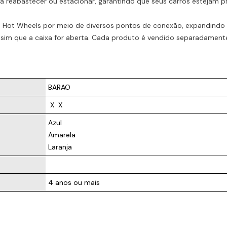
reabastecer ou estacionar, garantindo que seus carros estejam p
 Hot Wheels por meio de diversos pontos de conexão, expandindo a
ssim que a caixa for aberta. Cada produto é vendido separadamente
BARAO
 X 
 X  
Azul
Amarela
Laranja
4 anos ou mais