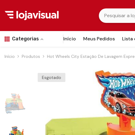
Pular para o conteúdo
Início
Meus Pedidos
Lista
Categorias
Início
Produtos
Hot Wheels City Estação De Lavagem Expre
Esgotado