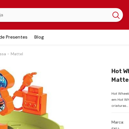
 de Presentes
Blog
ssa - Mattel
Hot W
Matte
Hot Wheels
em Hot Whe
criaturas...
Marca: