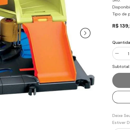
SKU:
Disponibi
Tipo de 
R$ 139
Quantida
Diminuir
quantid
para
Subtotal
Hot
Wheels
City
Estaçã
de
Lavage
Expres
-
Mattel
Deixe Se
Estiver 