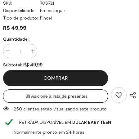
SKU:
708721
Disponibilidade:
Em estoque
Tipo de produto:
Pincel
R$ 49,99
Quantidade:
Diminuir
Aumentar
quantidade
quantidade
para
para
R$ 49,99
Subtotal:
Pincel
Pincel
de
de
Silicone
Silicone
COMPRAR
Moldê
Moldê
-
-
Cinza
Cinza
250 clientes estão visualizando este produto
RETIRADA DISPONÍVEL EM
DULAR BABY TEEN
Normalmente pronto em 24 horas