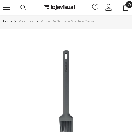
Pular para o conteúdo
0
0
i
Início
Produtos
Pincel De Silicone Moldê - Cinza