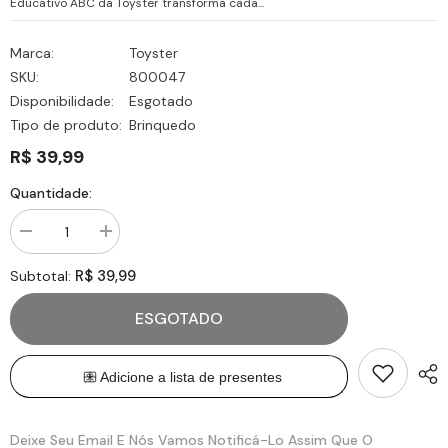
Educativo ABC da Toyster transforma cada...
Marca:
Toyster
SKU:
800047
Disponibilidade:
Esgotado
Tipo de produto:
Brinquedo
R$ 39,99
Quantidade:
Diminuir
Aumentar
quantidade
quantidade
para
para
R$ 39,99
Subtotal:
Quebra-
Quebra-
Cabeça
Cabeça
Educativo
Educativo
ESGOTADO
ABC
ABC
Turma
Turma
da
da
Mônica
Mônica
-
-
Toyster
Toyster
Deixe Seu Email E Nós Vamos Notificá-Lo Assim Que O