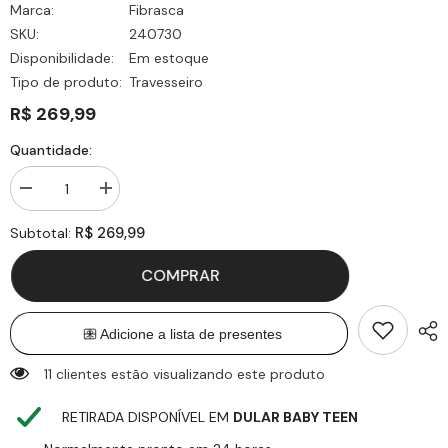
Marca:
Fibrasca
SKU:
240730
Disponibilidade:
Em estoque
Tipo de produto:
Travesseiro
R$ 269,99
Quantidade:
Diminuir
Aumentar
quantidade
quantidade
para
para
R$ 269,99
Subtotal:
Travesseiro
Travesseiro
Antirrefluxo
Antirrefluxo
Adulto
Adulto
COMPRAR
-
-
Fibrasca
Fibrasca
11 clientes estão visualizando este produto
RETIRADA DISPONÍVEL EM
DULAR BABY TEEN