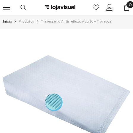
Pular para o conteúdo
0
0
i
Início
Produtos
Travesseiro Antirrefluxo Adulto - Fibrasca