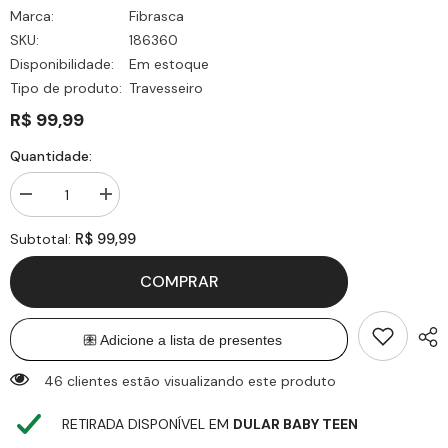
Marca:
Fibrasca
SKU:
186360
Disponibilidade:
Em estoque
Tipo de produto:
Travesseiro
R$ 99,99
Quantidade:
Diminuir
Aumentar
quantidade
quantidade
para
para
R$ 99,99
Subtotal:
Travesseiro
Travesseiro
Toque
Toque
de
de
COMPRAR
Rosas
Rosas
Plumax
Plumax
Lavável
Lavável
-
-
Fibrasca
Fibrasca
46 clientes estão visualizando este produto
RETIRADA DISPONÍVEL EM
DULAR BABY TEEN