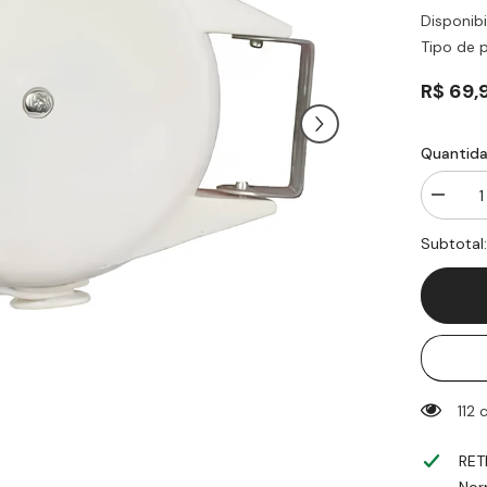
Disponibi
Tipo de 
R$ 69,
Quantida
Diminuir
quantid
para
Subtotal
Varal
Retrátil
Multiang
12M
-
Rio
de
Ouro
112 
RET