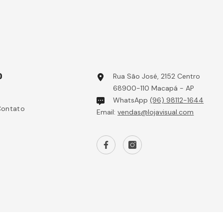
O
Rua São José, 2152 Centro
68900-110 Macapá - AP
WhatsApp
(96) 98112-1644
Contato
Email:
vendas@lojavisual.com