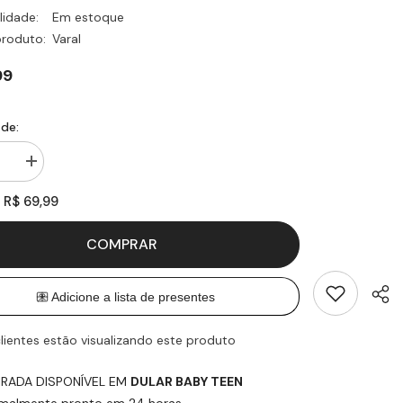
lidade:
Em estoque
produto:
Varal
99
de:
Aumentar
ade
quantidade
para
R$ 69,99
:
Varal
Retrátil
ular
Multiangular
COMPRAR
12M
-
Rio
de
Ouro
clientes estão visualizando este produto
IRADA DISPONÍVEL EM
DULAR BABY TEEN