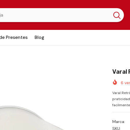
 de Presentes
Blog
Varal 
6
ve
Varal Retr
praticidad
facilmente 
Marca:
SKU: