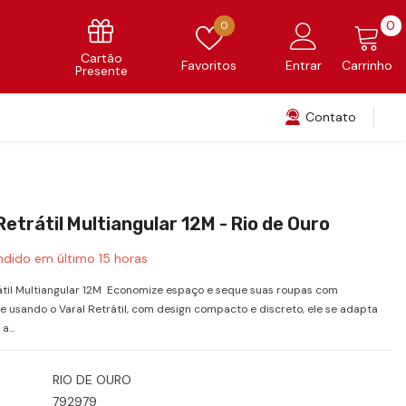
0
Favoritos
0
0
i
Cartão
Favoritos
Entrar
Carrinho
Presente
Contato
Retrátil Multiangular 12M - Rio de Ouro
ndido em último
15
horas
átil Multiangular 12M Economize espaço e seque suas roupas com
e usando o Varal Retrátil, com design compacto e discreto, ele se adapta
a...
RIO DE OURO
792979