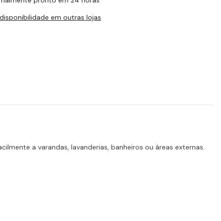
malmente pronto em 24 horas
 disponibilidade em outras lojas
cilmente a varandas, lavanderias, banheiros ou áreas externas.