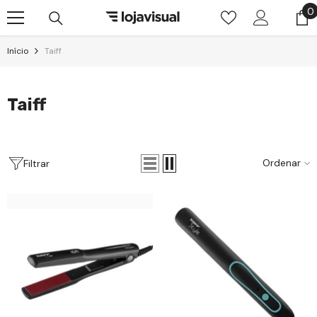
Pular para o conteúdo
0
0
i
Início
Taiff
Taiff
Ordenar
Filtrar